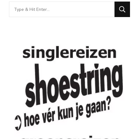
Looking
for
Something?