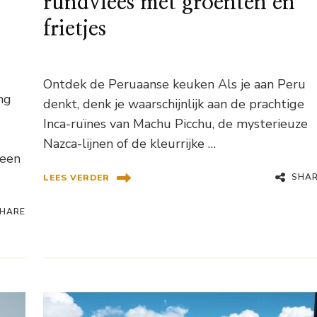
rundvlees met groenten en
frietjes
Ontdek de Peruaanse keuken Als je aan Peru
ng
denkt, denk je waarschijnlijk aan de prachtige
Inca-ruïnes van Machu Picchu, de mysterieuze
Nazca-lijnen of de kleurrijke …
 een
SHA
LEES VERDER
HARE