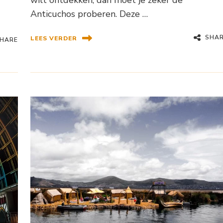
wilt ontdekken, dan moet je zeker de
Anticuchos proberen. Deze …
SHA
LEES VERDER
HARE