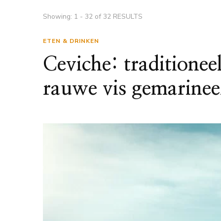
Showing: 1 - 32 of 32 RESULTS
ETEN & DRINKEN
Ceviche: traditionee
rauwe vis gemarineer