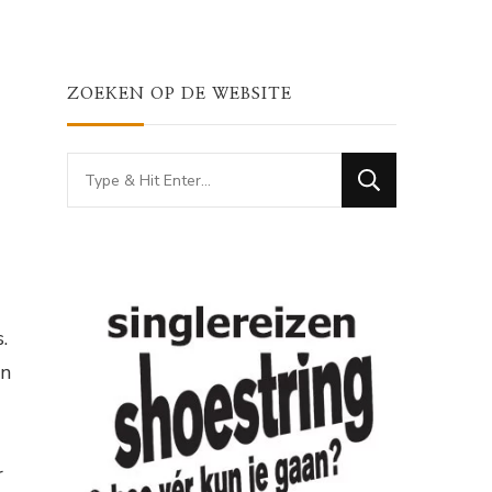
ZOEKEN OP DE WEBSITE
Looking
for
Something?
.
en
r