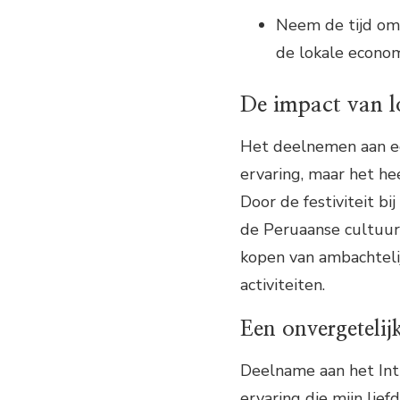
Neem de tijd om 
de lokale econom
De impact van lo
Het deelnemen aan een
ervaring, maar het he
Door de festiviteit bi
de Peruaanse cultuur
kopen van ambachteli
activiteiten.
Een onvergetelij
Deelname aan het Inti
ervaring die mijn lie